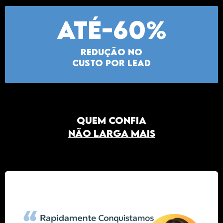
Até-60%
redução no
custo por lead
Quem Confia
não larga mais