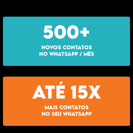
500+
NOVOS CONTATOS
NO WHATSAPP / MÊS
ATÉ 15X
Mais contatos
no seu whatsapp