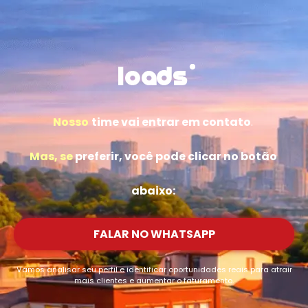
Nosso
time vai entrar em contato
.
Mas, se
preferir, você pode clicar no botão
abaixo:
FALAR NO WHATSAPP
Vamos analisar seu perfil e identificar oportunidades reais para atrair
mais clientes e aumentar o faturamento.